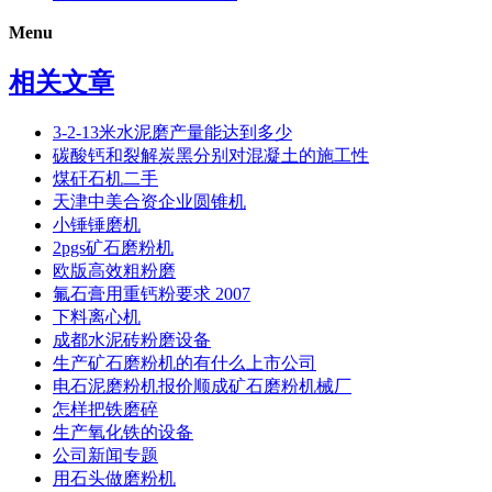
Menu
相关文章
3-2-13米水泥磨产量能达到多少
碳酸钙和裂解炭黑分别对混凝土的施工性
煤矸石机二手
天津中美合资企业圆锥机
小锤锤磨机
2pgs矿石磨粉机
欧版高效粗粉磨
氟石膏用重钙粉要求 2007
下料离心机
成都水泥砖粉磨设备
生产矿石磨粉机的有什么上市公司
电石泥磨粉机报价顺成矿石磨粉机械厂
怎样把铁磨碎
生产氧化铁的设备
公司新闻专题
用石头做磨粉机