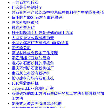
一方石方打碎石
什么是骨料制砂？
砂石骨料生产线DCS中控系统在骨料生产中的应用价值
每小时产600T石灰石重钙粉破
球磨机规格型号
粉碎机萤石矿
对于制粉加工厂设备维修的施工方案
大型立磨立式辊磨机顶盖
小型方解石矿石磨粉机100 60品牌
高钙粉公司
保温材料成套设备工作原理
家庭用能打豆浆能磨粉
堒式矿石磨粉机的摩擦角
重庆万州矿石磨粉机械厂
生石灰仁有没有粉碎机
长沙建材市场有石膏店么
1510雷蒙磨粉机
graveyard工业磨粉机厂家
石墨碳粉的加工方法石墨碳粉的加工方法石墨碳粉的加
工方法
复摆式大型炭黑微粉磨环辊磨