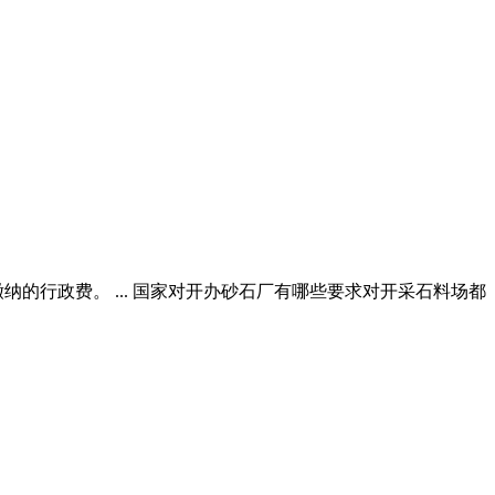
的行政费。 ... 国家对开办砂石厂有哪些要求对开采石料场都