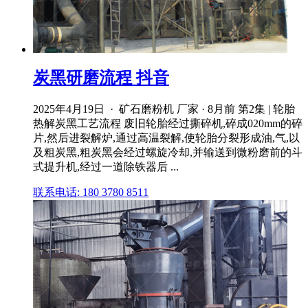
炭黑研磨流程 抖音
2025年4月19日 · 矿石磨粉机 厂家 · 8月前 第2集 | 轮胎
热解炭黑工艺流程 废旧轮胎经过撕碎机,碎成020mm的碎
片,然后进裂解炉,通过高温裂解,使轮胎分裂形成油,气,以
及粗炭黑,粗炭黑会经过螺旋冷却,并输送到微粉磨前的斗
式提升机,经过一道除铁器后 ...
联系电话: 180 3780 8511