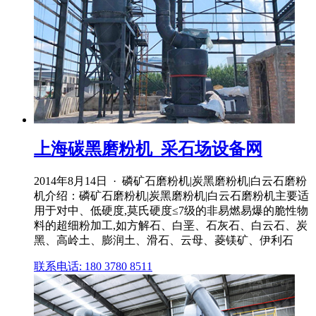
上海碳黑磨粉机_采石场设备网
2014年8月14日 · 磷矿石磨粉机|炭黑磨粉机|白云石磨粉
机介绍：磷矿石磨粉机|炭黑磨粉机|白云石磨粉机主要适
用于对中、低硬度,莫氏硬度≤7级的非易燃易爆的脆性物
料的超细粉加工,如方解石、白垩、石灰石、白云石、炭
黑、高岭土、膨润土、滑石、云母、菱镁矿、伊利石
联系电话: 180 3780 8511