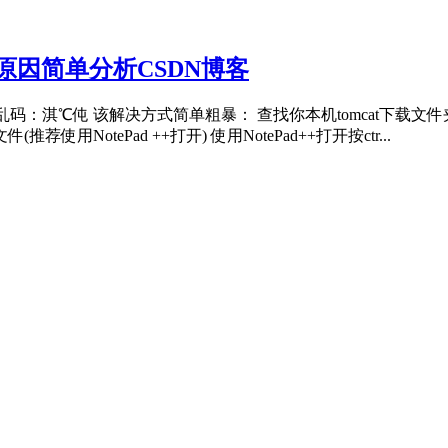
原因简单分析CSDN博客
乱码：淇℃伅 该解决方式简单粗暴： 查找你本机tomcat下载文件夹如：Apa
荐使用NotePad ++打开) 使用NotePad++打开按ctr...