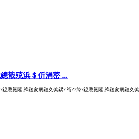
戠殑浜＄伒涓嶅 ...
?7绔?鎴戝氨闂 綘鏈夋病鏈夊奖鍝? 绗?7绔?鎴戝氨闂 綘鏈夋病鏈夊奖