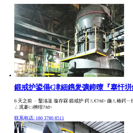
鍛戒护鍙傝€冿細鎸夎彍鍗曢『搴忓垪鍑虹殑
6 天之前 · 鑿滃崟 璇存槑 鍛戒护 鍔ㄦ€?/td> 鍦
ㄥ浘褰㈡樉绀?/td>
联系电话: 180 3780 8511