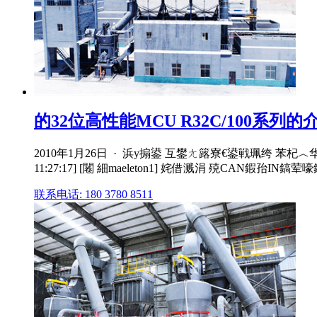
的32位高性能MCU R32C/100系列的介
2010年1月26日 · 浜у搧鍙 互鐢ㄤ簬寮€鍙戦珮绔 苯杞︿
11:27:17] [闂 細maeleton1] 姹借溅涓 殑CAN鍜孡I
联系电话: 180 3780 8511