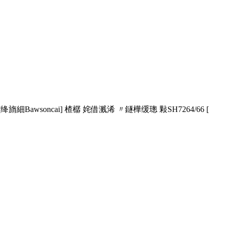
wsoncai] 楂樼 姹借溅浠 〃鐩樺缓璁 敤SH7264/66 [