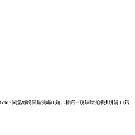
 鐐?/td> 閫氳繃鎸囧畾浣嶇Щ鍦ㄦ椿鍔ㄧ殑瑙嗗浘鎺掑垪涓 Щ鍔