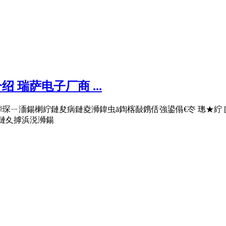
绍 瑞萨电子厂商 ...
华琛ㄧ洏鍚楋紵鏈夋病鏈夌浉鍏虫ā鍧楁敮鎸佸強鍙傝€冭 璁★紵 [绛旓細Ba
N鎬荤嚎鏈夊摢浜涚浉鍚