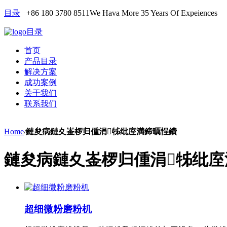
目录
+86 180 3780 8511
We Hava More 35 Years Of Expeiences
目录
首页
产品目录
解决方案
成功案例
关于我们
联系我们
Home
/
鏈夋病鏈夊崟椤归偅涓牬纰庢満鍗曞悜鐨
鏈夋病鏈夊崟椤归偅涓牬纰庢
超细微粉磨粉机