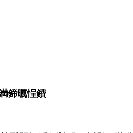
満鍗曞悜鐨