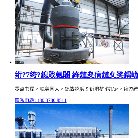
绗?7绔?鎴戝氨闂 綘鏈夋病鏈夊奖鍝峗鎴
零点书屋 > 耽美同人 > 鎴戠殑浜＄伒涓嶅 鍔?/a> > 绗
联系电话: 180 3780 8511