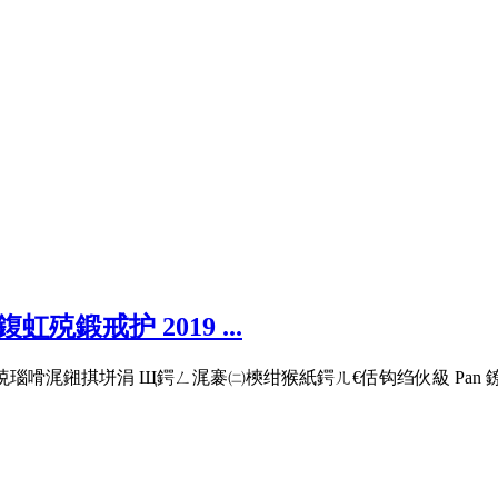
鍛戒护 2019 ...
ㄦ椿鍔ㄧ殑瑙嗗浘鎺掑垪涓 Щ鍔ㄥ浘褰㈡樉绀猴紙鍔ㄦ€佸钩绉伙級 Pan