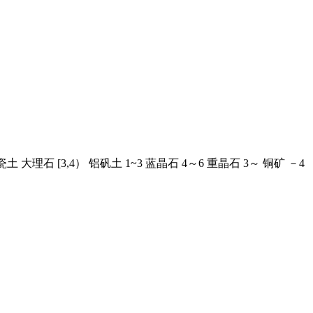
瓷土 大理石 [3,4） 铝矾土 1~3 蓝晶石 4～6 重晶石 3～ 铜矿 －4