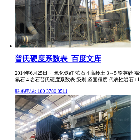
普氏硬度系数表_百度文库
2014年6月25日 · 氧化铁红 萤石 4 高岭土 3～5 锆英砂 褐煤
氟石 4 岩石普氏硬度系数表 级别 坚固程度 代表性岩石 f Ⅰ
联系电话: 180 3780 8511