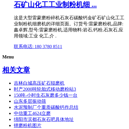
石矿山化工工业制粉机细 ...
这是大型雷蒙磨粉碎机石灰石碳酸钙金矿石矿山化工工
业制粉机细磨机的详细页面。订货号:雷蒙磨粉机,品牌:
鑫卓辉,型号:雷蒙磨粉机,适用物料:岩石,钙粉,石灰石,应
用领域:工业 化工,介 .
联系电话: 180 3780 8511
Menu
相关文章
吉林白城高压矿石辊磨机
时产2000吨轮胎式移动磨粉站3
150吨-小时生石灰磨多少钱一台
山东多层振动筛
水泥预制厂个重质碳酸钙作总结
中信重工4624立磨
绵阳市滨都石灰石吧具体地址
锂磨粉机图片