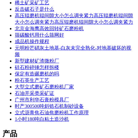
稀土矿采矿工艺
反击破石子是什么
高压辊磨机辊间隙大小怎么调夹紧力高压辊磨机辊间隙
大小怎么调夹紧力高压辊磨机辊间隙大小怎么调夹紧力
北京金海鹰高效回转矿石磨粉机
筛碳酸钙用什么筛网好
成品机操作规程
元明粉芒硝灰土地基-白灰未完全熟化-对地基破坏的视
频
新型建材矿渣微粉厂
硅石粉碎锤怎样拆楼
保定有造碾磨机的吗
粉石英生产工艺
大型立式磨矿石磨粉机厂家
石油开采类采矿证
广州市利华石膏粉模具厂
时产300500吨斜锆石机制砂设备
立式沥青焦石油焦磨粉机工作原理
1小时180吨白粘土造沙机
产品