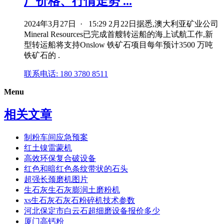
厂价格、行情走势 ...
2024年3月27日 · 15:29 2月22日据悉,澳大利亚矿业公司
Mineral Resources已完成首艘转运船的海上试航工作,新
型转运船将支持Onslow 铁矿石项目每年预计3500 万吨
铁矿石的 .
联系电话: 180 3780 8511
Menu
相关文章
制粉车间应急预案
红土镍雷蒙机
高效环保复合破设备
红色和暗红色条纹带状的石头
超强长颈磨机图片
生石灰生石灰膨润土磨粉机
xs生石灰石灰石粉碎机技术参数
河北保定市白云石超细磨设备报价多少
厦门高钙粉