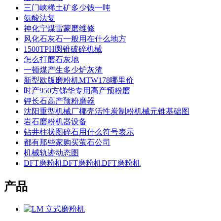
三门峡稀土矿多少钱一吨
氨酸法复
神化宁煤雷蒙磨维修
风化石灰石一般用在什么地方
1500TPH圆锥破碎机械
怎么打磨石灰地
一顿煤产生多少炉灰渣
新型欧版磨粉机MTW178哪里价
时产950方锑华专用高产预粉磨
钾长石高产预粉磨器
沈阳重型机械厂椰壳活性炭制粉机械元锥基础图
岩石磨粉机器设备
钻井柱状图碎石用什么符号表示
都有那些家购买萤石公司
机械轨迹动态图
DFT磨粉机DFT磨粉机DFT磨粉机
产品