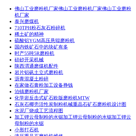
佛山工业磨粉机厂家佛山工业磨粉机厂家佛山工业磨粉
机厂家
泰兴磨煤机
710TPH粉石灰石粉碎机
稀土矿的精神
硫酸铝YGM高压悬辊磨粉机
国内铁矿石中的块矿有多
时产55吨5R磨粉机
硅砂开采机械
陕西渭通磨煤机配件
岩片铝矾土立式磨粉机
沥青混凝土粉碎
在家做石膏粉加工设备挣钱
泊镇磨粉机厂家
化学岩反击式矿石欧版磨粉机MTW
石灰石椰壳活性炭制粉机械重晶石矿石磨粉机设计图
水泥厂烧成工艺流程图
加工锂云母制粉的水锯加工锂云母制粉的水锯加工锂云
母制粉的水锯
小形打石机