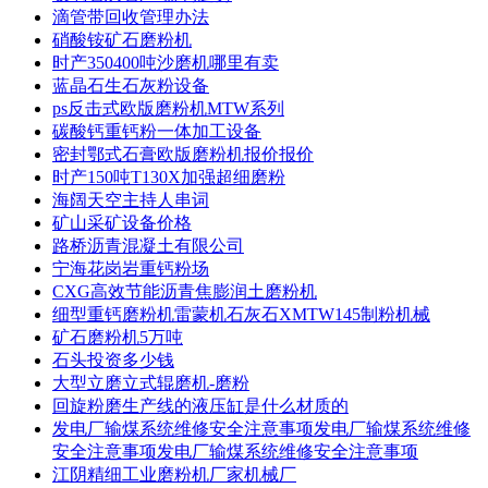
滴管带回收管理办法
硝酸铵矿石磨粉机
时产350400吨沙磨机哪里有卖
蓝晶石生石灰粉设备
ps反击式欧版磨粉机MTW系列
碳酸钙重钙粉一体加工设备
密封鄂式石膏欧版磨粉机报价报价
时产150吨T130X加强超细磨粉
海阔天空主持人串词
矿山采矿设备价格
路桥沥青混凝土有限公司
宁海花岗岩重钙粉场
CXG高效节能沥青焦膨润土磨粉机
细型重钙磨粉机雷蒙机石灰石XMTW145制粉机械
矿石磨粉机5万吨
石头投资多少钱
大型立磨立式辊磨机-磨粉
回旋粉磨生产线的液压缸是什么材质的
发电厂输煤系统维修安全注意事项发电厂输煤系统维修
安全注意事项发电厂输煤系统维修安全注意事项
江阴精细工业磨粉机厂家机械厂