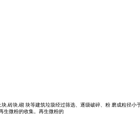
弃混凝土块,砖块,砌 块等建筑垃圾经过筛选、逐级破碎、粉 磨成粒径
 再生微粉的收集。再生微粉的