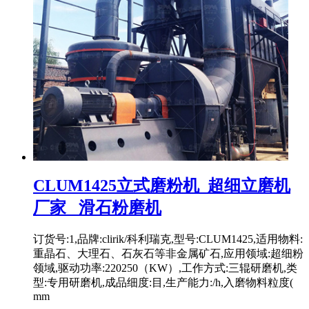
CLUM1425立式磨粉机_超细立磨机
厂家_ 滑石粉磨机
订货号:1,品牌:clirik/科利瑞克,型号:CLUM1425,适用物料:
重晶石、大理石、石灰石等非金属矿石,应用领域:超细粉
领域,驱动功率:220250（KW）,工作方式:三辊研磨机,类
型:专用研磨机,成品细度:目,生产能力:/h,入磨物料粒度(
mm