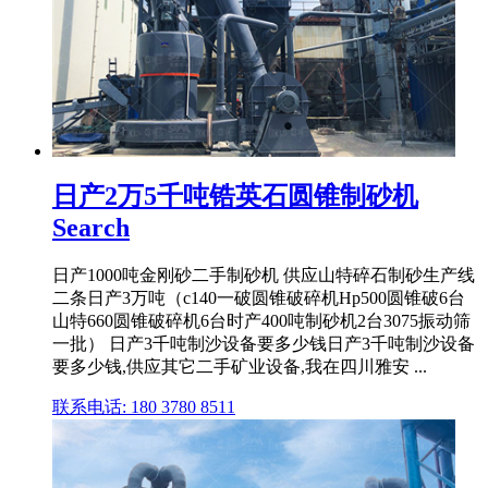
日产2万5千吨锆英石圆锥制砂机
Search
日产1000吨金刚砂二手制砂机 供应山特碎石制砂生产线
二条日产3万吨（c140一破圆锥破碎机Hp500圆锥破6台
山特660圆锥破碎机6台时产400吨制砂机2台3075振动筛
一批） 日产3千吨制沙设备要多少钱日产3千吨制沙设备
要多少钱,供应其它二手矿业设备,我在四川雅安 ...
联系电话: 180 3780 8511