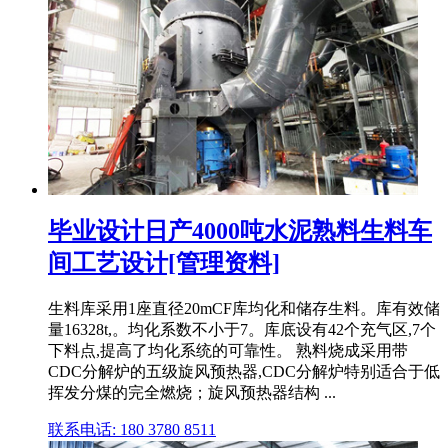
毕业设计日产4000吨水泥熟料生料车
间工艺设计[管理资料]
生料库采用1座直径20mCF库均化和储存生料。库有效储
量16328t,。均化系数不小于7。库底设有42个充气区,7个
下料点,提高了均化系统的可靠性。 熟料烧成采用带
CDC分解炉的五级旋风预热器,CDC分解炉特别适合于低
挥发分煤的完全燃烧；旋风预热器结构 ...
联系电话: 180 3780 8511