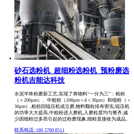
砂石选粉机_超细粉选粉机_预粉磨选
粉机吉能达科技
水泥半终粉磨新工艺,实现了将物料"一分为三"：粗粉
（＞200μm）、中粗粉（200μm＜d＜30μm）和细粉（＜
30μm）,粗粉回辊压机或立磨,物料颗粒排布密实,辊压机
的功率大大提高,中粗粉进入磨机,入磨粒度均匀整齐,减
少因细粉过多而引起的过粉磨现象,细粉直接收为成品。
联系电话: 180 3780 8511