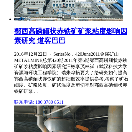
鄂西高磷鲕状赤铁矿矿浆粘度影响因
素研究 道客巴巴
2016年12月22日 · SeriesNo．420June2011金属矿山
METALMINE总第420期2011年第6期鄂西高磷鲕状赤铁
矿矿浆粘度影响因素研究汪彬李茂林崔（武汉科技大学
资源与环境工程学院）瑞朱哗摘要为了给研究如何提高
鄂西高磷鲕状赤铁矿的超细磨效率提供参考,考察了矿石
细度、矿浆浓度、矿浆温度及剪切率对鄂西高磷鲕状赤
铁矿矿浆 ...
联系电话: 180 3780 8511