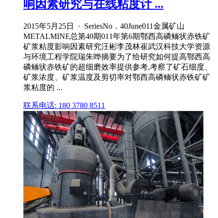
响因素研究与在线粘度计 ...
2015年5月25日 · SeriesNo．40June011金属矿山
METALMINE总第40期011年第6期鄂西高磷鲕状赤铁矿
矿浆粘度影响因素研究汪彬李茂林崔武汉科技大学资源
与环境工程学院瑞朱哗摘要为了给研究如何提高鄂西高
磷鲕状赤铁矿的超细磨效率提供参考,考察了矿石细度、
矿浆浓度、矿浆温度及剪切率对鄂西高磷鲕状赤铁矿矿
浆粘度的 ...
联系电话: 180 3780 8511