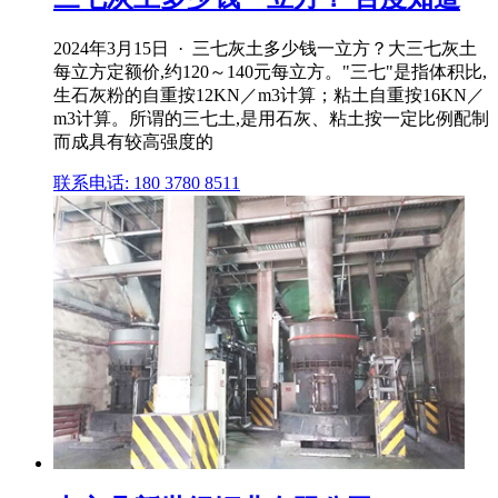
2024年3月15日 · 三七灰土多少钱一立方？大三七灰土
每立方定额价,约120～140元每立方。"三七"是指体积比,
生石灰粉的自重按12KN／m3计算；粘土自重按16KN／
m3计算。所谓的三七土,是用石灰、粘土按一定比例配制
而成具有较高强度的
联系电话: 180 3780 8511