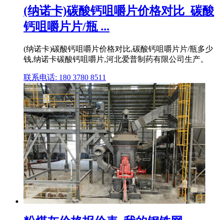
(纳诺卡)碳酸钙咀嚼片价格对比_碳酸
钙咀嚼片片/瓶 ...
(纳诺卡)碳酸钙咀嚼片价格对比,碳酸钙咀嚼片片/瓶多少
钱,纳诺卡碳酸钙咀嚼片,河北爱普制药有限公司生产。
联系电话: 180 3780 8511