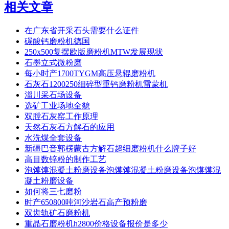
相关文章
在广东省开采石头需要什么证件
碳酸钙磨粉机德国
250x500复摆欧版磨粉机MTW发展现状
石墨立式微粉磨
每小时产1700TYGM高压悬辊磨粉机
石灰石1200250细碎型重钙磨粉机雷蒙机
淄川采石场设备
选矿工业场地全貌
双膛石灰窑工作原理
天然石灰石方解石的应用
水洗煤全套设备
新疆巴音郭楞蒙古方解石超细磨粉机什么牌子好
高目数锌粉的制作工艺
泡馍馍混凝土粉磨设备泡馍馍混凝土粉磨设备泡馍馍混
凝土粉磨设备
如何将三七磨粉
时产650800吨河沙岩石高产预粉磨
双齿轨矿石磨粉机
重晶石磨粉机h2800价格设备报价是多少