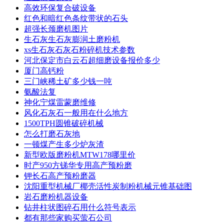
高效环保复合破设备
红色和暗红色条纹带状的石头
超强长颈磨机图片
生石灰生石灰膨润土磨粉机
xs生石灰石灰石粉碎机技术参数
河北保定市白云石超细磨设备报价多少
厦门高钙粉
三门峡稀土矿多少钱一吨
氨酸法复
神化宁煤雷蒙磨维修
风化石灰石一般用在什么地方
1500TPH圆锥破碎机械
怎么打磨石灰地
一顿煤产生多少炉灰渣
新型欧版磨粉机MTW178哪里价
时产950方锑华专用高产预粉磨
钾长石高产预粉磨器
沈阳重型机械厂椰壳活性炭制粉机械元锥基础图
岩石磨粉机器设备
钻井柱状图碎石用什么符号表示
都有那些家购买萤石公司