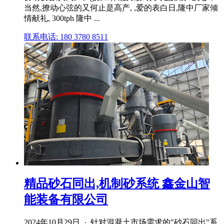
当然,撩动心弦的又何止是高产, ,爱的表白日,隆中厂家倾
情献礼, 300tph 隆中 ...
联系电话: 180 3780 8511
精品砂石同出,机制砂系统 鑫金山智
能装备有限公司
2024年10月29日 · 针对混凝土市场需求的"砂石同出"系