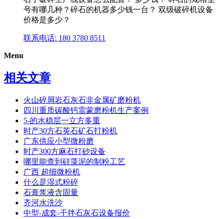
号有哪几种？碎石的机器多少钱一台？ 双级破碎机设备
价格是多少？
联系电话: 180 3780 8511
Menu
相关文章
火山碎屑岩石灰石非金属矿磨粉机
四川重质碳酸钙雷蒙磨粉机生产案例
5-的水稳层一立方多重
时产30方石英石矿石打粉机
广东供应小型微粉磨
时产300方麻石打砂设备
哪里能查到硅藻泥的制粉工艺
广西 超细微粉机
什么是湿式粉碎
石膏浆液含固量
齐河水洗沙
中型-成套-干拌石灰石设备报价