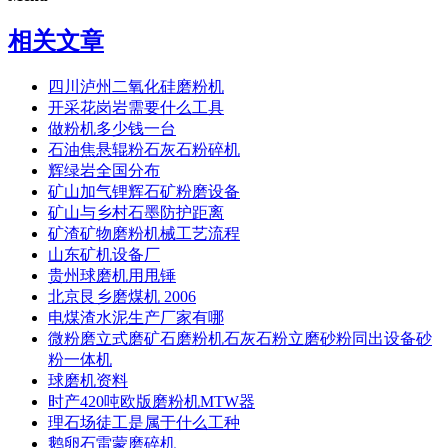
相关文章
四川泸州二氧化硅磨粉机
开采花岗岩需要什么工具
做粉机多少钱一台
石油焦悬辊粉石灰石粉碎机
辉绿岩全国分布
矿山加气锂辉石矿粉磨设备
矿山与乡村石墨防护距离
矿渣矿物磨粉机械工艺流程
山东矿机设备厂
贵州球磨机用甩锤
北京艮乡磨煤机 2006
电煤渣水泥生产厂家有哪
微粉磨立式磨矿石磨粉机石灰石粉立磨砂粉同出设备砂
粉一体机
球磨机资料
时产420吨欧版磨粉机MTW器
理石场徒工是属于什么工种
鹅卵石雷蒙磨碎机