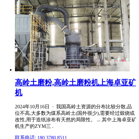
高岭土磨粉,高岭土磨粉机上海卓亚矿
机
2024年10月16日 · 我国高岭土资源的分布比较分散,品
位不高,大多数为煤系高岭土(国外很少),需要经过煅烧或
改性,用于造纸涂布有天然的局限性。 ... 其中上海卓亚矿
机生产的ZYM三 .
联系电话: 180 3780 8511