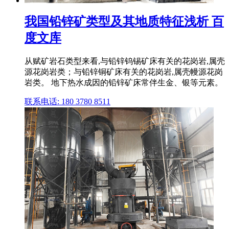
我国铅锌矿类型及其地质特征浅析 百
度文库
从赋矿岩石类型来看,与铅锌钨锡矿床有关的花岗岩,属壳
源花岗岩类；与铅锌铜矿床有关的花岗岩,属壳幔源花岗
岩类。 地下热水成因的铅锌矿床常伴生金、银等元素。
联系电话: 180 3780 8511