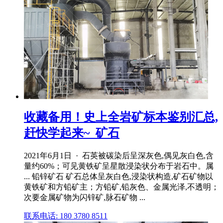
收藏备用！史上全岩矿标本鉴别汇总,
赶快学起来~_矿石
2021年6月1日 · 石英被碳染后呈深灰色,偶见灰白色,含
量约60%；可见黄铁矿呈星散浸染状分布于岩石中。属
... 铅锌矿石 矿石总体呈灰白色,浸染状构造,矿石矿物以
黄铁矿和方铅矿主；方铅矿,铅灰色、金属光泽,不透明；
次要金属矿物为闪锌矿,脉石矿物 ...
联系电话: 180 3780 8511