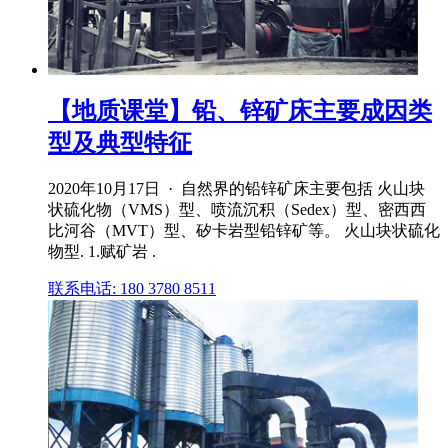
【地质课堂】铅、锌矿床主要成因类
型及典型特征
2020年10月17日 · 自然界的铅锌矿床主要包括 火山块
状硫化物（VMS）型、喷流沉积（Sedex）型、密西西
比河谷（MVT）型、矽卡岩型铅锌矿等。 火山块状硫化
物型. 1.赋矿岩 .
联系电话: 180 3780 8511