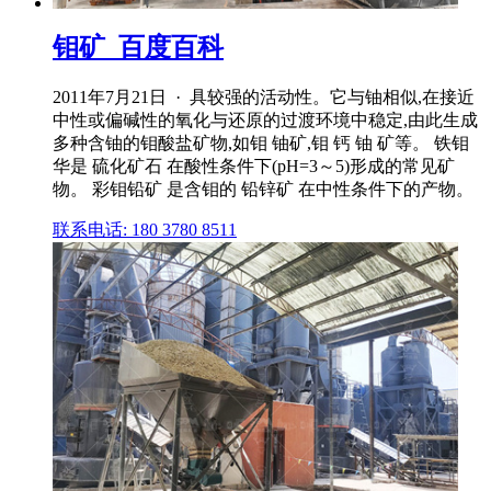
钼矿_百度百科
2011年7月21日 · 具较强的活动性。它与铀相似,在接近
中性或偏碱性的氧化与还原的过渡环境中稳定,由此生成
多种含铀的钼酸盐矿物,如钼 铀矿,钼 钙 铀 矿等。 铁钼
华是 硫化矿石 在酸性条件下(pH=3～5)形成的常见矿
物。 彩钼铅矿 是含钼的 铅锌矿 在中性条件下的产物。
联系电话: 180 3780 8511