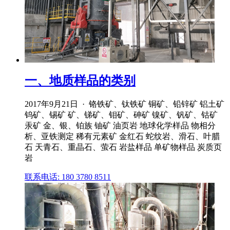
一、地质样品的类别
2017年9月21日 · 铬铁矿、钛铁矿 铜矿、铅锌矿 铝土矿
钨矿、锡矿 矿、锑矿、钼矿、砷矿 镍矿、钒矿、钴矿
汞矿 金、银、铂族 铀矿 油页岩 地球化学样品 物相分
析、亚铁测定 稀有元素矿 金红石 蛇纹岩、滑石、叶腊
石 天青石、重晶石、萤石 岩盐样品 单矿物样品 炭质页
岩
联系电话: 180 3780 8511