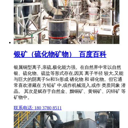
银矿（硫化物矿物）_百度百科
银属铜型离子,亲硫,极化能力强。在自然界中常以自然
银、硫化物、硫盐等形式存在,因其 离子半径 较大,又能
与巨大的阴离子Se和Te形成 硒化物 和 碲化物。但它通
常喜欢潜藏在 方铅矿 中,或作机械混入,或作 类质同象 潜
晶。 其次是赋存于自然金、黝铜矿、黄铜矿、闪锌矿 等
矿物中。
联系电话: 180 3780 8511