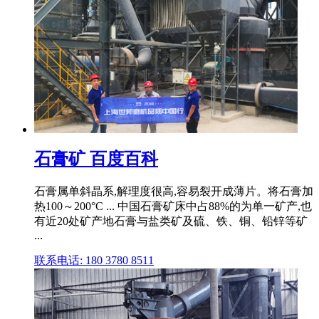
石膏矿 百度百科
石膏属单斜晶系,解理度很高,容易裂开成薄片。将石膏加
热100～200°C ... 中国石膏矿床中占88%的为单一矿产,也
有近20处矿产地石膏与盐类矿及硫、铁、铜、铅锌等矿
...
联系电话: 180 3780 8511