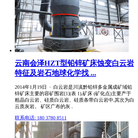
云南会泽HZT型铅锌矿床蚀变白云岩
特征及岩石地球化学找 ...
2014年1月19日 · 白云岩是川滇黔铅锌多金属成矿域铅
锌矿床主要的容矿围岩[1](表 1),矿床 (矿化点)主要产于
粗晶白云岩、硅质白云岩、硅质条带白云岩中,其次为白
云质灰岩。 矿区广布的灰 .
联系电话: 180 3780 8511