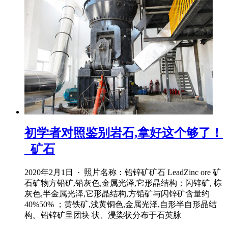
初学者对照鉴别岩石,拿好这个够了！
_矿石
2020年2月1日 · 照片名称：铅锌矿矿石 LeadZinc ore 矿
石矿物方铅矿,铅灰色,金属光泽,它形晶结构；闪锌矿, 棕
灰色,半金属光泽,它形晶结构,方铅矿与闪锌矿含量约
40%50% ；黄铁矿,浅黄铜色,金属光泽,自形半自形晶结
构。铅锌矿呈团块 状、浸染状分布于石英脉