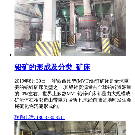
铅矿的形成及分类_矿床
2019年8月30日 · 密西西比型(MVT)铅锌矿床是全球重
要的铅锌矿床类型之一,其铅锌资源量占全球铅锌资源量
的20%左右。世界上多数MVT铅锌矿床都是由大规模成
矿流体在相邻造山带重力驱动下,流经前陆盆地时发生金
属硫化物沉淀形成的。
联系电话: 180 3780 8511