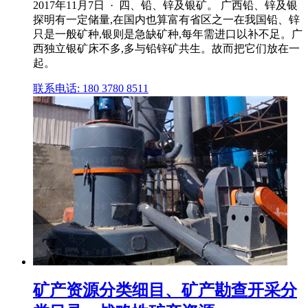
2017年11月7日 · 四、铅、锌及银矿。 广西铅、锌及银
探明有一定储量,在国内也算富有省区之一在我国铅、锌
只是一般矿种,银则是急缺矿种,每年需进口以补不足。广
西独立银矿床不多,多与铅锌矿共生。故而把它们放在一
起。
联系电话: 180 3780 8511
矿产资源分类细目、矿产勘查开采分