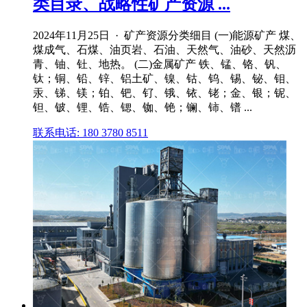
类目录、战略性矿产资源 ...
2024年11月25日 · 矿产资源分类细目 (一)能源矿产 煤、
煤成气、石煤、油页岩、石油、天然气、油砂、天然沥
青、铀、钍、地热。 (二)金属矿产 铁、锰、铬、钒、
钛；铜、铅、锌、铝土矿、镍、钴、钨、锡、铋、钼、
汞、锑、镁；铂、钯、钌、锇、铱、铑；金、银；铌、
钽、铍、锂、锆、锶、铷、铯；镧、铈、镨 ...
联系电话: 180 3780 8511