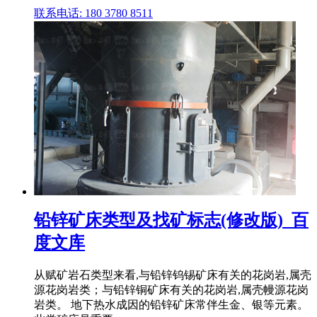
联系电话: 180 3780 8511
铅锌矿床类型及找矿标志(修改版)_百
度文库
从赋矿岩石类型来看,与铅锌钨锡矿床有关的花岗岩,属壳
源花岗岩类；与铅锌铜矿床有关的花岗岩,属壳幔源花岗
岩类。 地下热水成因的铅锌矿床常伴生金、银等元素。