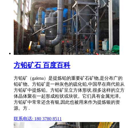
方铅矿石 百度百科
方铅矿（galena）是提炼铅的重要矿石矿物,是分布广的
铅矿物。方铅矿是一种灰色的硫化铅,中国早在商代前从
方铅矿中提炼铅。方铅矿呈立方体形状,很多这样的立方
体晶体聚在一起形成粒状或块状。它们具有金属光泽。
方铅矿中常常还含有银,因此也被用来作为提炼银的资
源。方 .
联系电话: 180 3780 8511