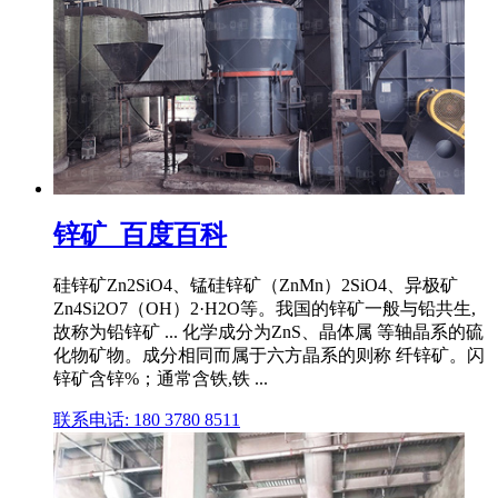
锌矿_百度百科
硅锌矿Zn2SiO4、锰硅锌矿（ZnMn）2SiO4、异极矿
Zn4Si2O7（OH）2·H2O等。我国的锌矿一般与铅共生,
故称为铅锌矿 ... 化学成分为ZnS、晶体属 等轴晶系的硫
化物矿物。成分相同而属于六方晶系的则称 纤锌矿。闪
锌矿含锌%；通常含铁,铁 ...
联系电话: 180 3780 8511