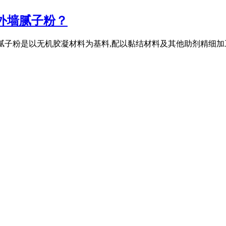
外墙腻子粉？
1、外墙腻子粉是以无机胶凝材料为基料,配以黏结材料及其他助剂精