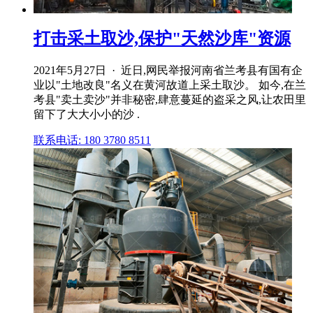
打击采土取沙,保护"天然沙库"资源
2021年5月27日 · 近日,网民举报河南省兰考县有国有企
业以"土地改良"名义在黄河故道上采土取沙。 如今,在兰
考县"卖土卖沙"并非秘密,肆意蔓延的盗采之风,让农田里
留下了大大小小的沙 .
联系电话: 180 3780 8511