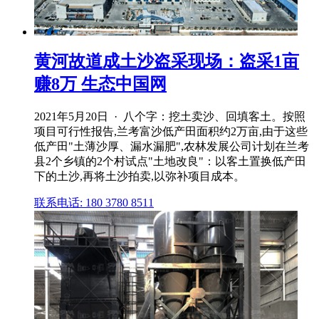
黄河故道成土沙盗采现场：盗采1亩
赚8万 生态中国网
2021年5月20日 · 八个字：挖土卖沙、回填客土。按照
项目可行性报告,兰考富沙低产田面积约2万亩,由于这些
低产田"土薄沙厚、漏水漏肥",农林发展公司计划在兰考
县2个乡镇的2个村试点"土地改良"：以客土置换低产田
下的土沙,再将土沙拍卖,以弥补项目成本。
联系电话: 180 3780 8511