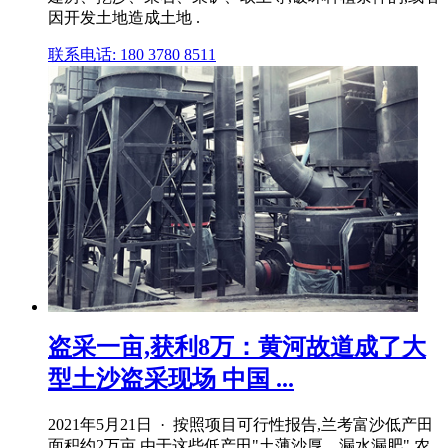
因开发土地造成土地 .
联系电话: 180 3780 8511
盗采一亩,获利8万：黄河故道成了大
型土沙盗采现场 中国 ...
2021年5月21日 · 按照项目可行性报告,兰考富沙低产田
面积约2万亩,由于这些低产田"土薄沙厚、漏水漏肥",农