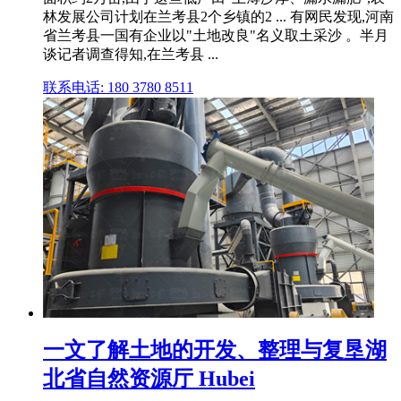
林发展公司计划在兰考县2个乡镇的2 ... 有网民发现,河南
省兰考县一国有企业以"土地改良"名义取土采沙 。半月
谈记者调查得知,在兰考县 ...
联系电话: 180 3780 8511
一文了解土地的开发、整理与复垦湖
北省自然资源厅 Hubei