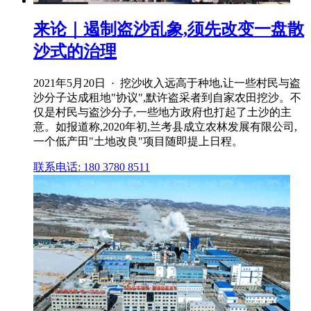
来论｜遏制盗沙乱象,须先改变一盘散
沙式的治理
2021年5月20日 · 挖沙收入远高于种地,让一些村民与盗
沙分子达成租地"协议",默许盗采者到自家农田挖沙。不
仅是村民与盗沙分子,一些地方政府也打起了土沙的主
意。如报道称,2020年初,兰考县成立农林发展有限公司,
一个低产田"土地改良"项目随即提上日程。
联系电话: 180 3780 8511