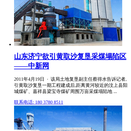
山东济宁欲引黄取沙复垦采煤塌陷区
——中新网
2011年4月19日 · 该局土地复垦副主任蔡得水告诉记者,
引黄取沙复垦一期工程建成后,距离黄河较近的汶上县阳
城煤矿、嘉祥县梁宝寺煤矿周围万亩采煤塌陷地 ...
联系电话: 180 3780 8511