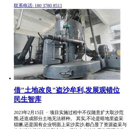
联系电话: 180 3780 8511
借"土地改良"盗沙牟利,发展观错位
民生智库
2023年2月15日 · 项目实施过程中不仅随意扩大取沙范
围,还造成部分土地无法耕种。 其实,不论是暗地里盗采
猖獗,还是国有企业明面上采沙卖沙,都凸显了资源盗采与