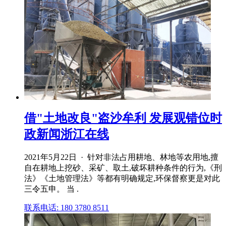
借"土地改良"盗沙牟利 发展观错位时
政新闻浙江在线
2021年5月22日 · 针对非法占用耕地、林地等农用地,擅
自在耕地上挖砂、采矿、取土,破坏耕种条件的行为,《刑
法》《土地管理法》等都有明确规定,环保督察更是对此
三令五申。 当 .
联系电话: 180 3780 8511