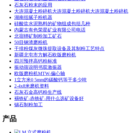
石灰石粉末的应用
大连混凝土粉碎机大连混凝土粉碎机大连混凝土粉碎机
湖南括腻子粉机器
硅酸盐水泥熟料的矿物组成包括几种
内蒙古有色荣星矿业有限公司电话
北宿锂矿制粉加工矿石
50目钢渣磨粉机
干排粉煤灰微珠提取设备及其制粉工艺特点
新疆北屯市方解石欧版磨粉机
四川预拌高钙粉标准
振动筛说明书双激振器
欧版磨粉机MTW-偏心轴
1立方米0 5mm的碳酸钙等于多少吨
2-4x8米磨机资料
石灰石金高钙粉生产线
裼铁矿-赤铁矿-用什么选矿设备好
锡石制粉加工
产品