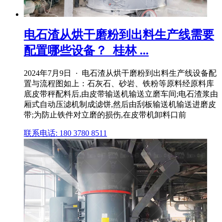
电石渣从烘干磨粉到出料生产线需要
配置哪些设备？_桂林 ...
2024年7月9日 · 电石渣从烘干磨粉到出料生产线设备配
置与流程图如上：石灰石、砂岩、铁粉等原料经原料库
底皮带秤配料后,由皮带输送机输送立磨车间;电石渣浆由
厢式自动压滤机制成滤饼,然后由刮板输送机输送进磨皮
带;为防止铁件对立磨的损伤,在皮带机卸料口前
联系电话: 180 3780 8511