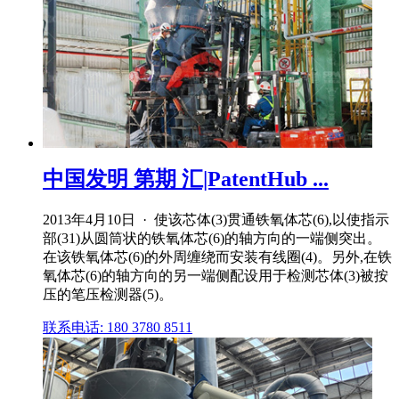
中国发明 第期 汇|PatentHub ...
2013年4月10日 · 使该芯体(3)贯通铁氧体芯(6),以使指示
部(31)从圆筒状的铁氧体芯(6)的轴方向的一端侧突出。
在该铁氧体芯(6)的外周缠绕而安装有线圈(4)。另外,在铁
氧体芯(6)的轴方向的另一端侧配设用于检测芯体(3)被按
压的笔压检测器(5)。
联系电话: 180 3780 8511