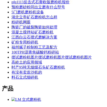
pfq1113反击式石膏欧版磨粉机报价
预粉磨砂粉同出立磨有什么型号
5门磨机磨粉机设备
湖北立帝矿石磨粉机怎么样
粉碎机网眼
陶瓷厂的破裂陶瓷如何处理
混凝土搅拌站矿石磨粉机
江西白云石摆式磨解决方案
矿粉专用粉碎机
福州腻子粉制粉工艺及配方
100TPH沥青焦碳酸钙粉碎站
摆试磨粉机图片摆试磨粉机图片摆试磨粉机图片
高岭土的应用领域
时产95吨无烟煤石头矿石磨粉机
有没有卖造沙机的
料石立式细碎机
产品