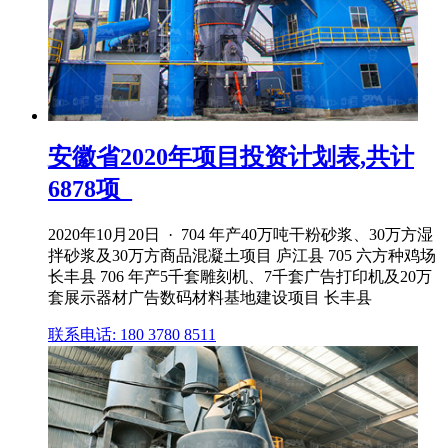
安徽省2020年项目投资计划表,共计
6878项_
2020年10月20日 · 704 年产40万吨干粉砂浆、30万方湿
拌砂浆及30万方商品混凝土项目 庐江县 705 六方种鸡场
长丰县 706 年产5千套雕刻机、7千套广告打印机及20万
套展示器材广告数码材料基地建设项目 长丰县
联系电话: 180 3780 8511