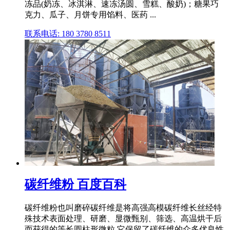
冻品(奶冻、冰淇淋、速冻汤圆、雪糕、酸奶)；糖果巧
克力、瓜子、月饼专用馅料、医药 ...
联系电话: 180 3780 8511
碳纤维粉 百度百科
碳纤维粉也叫磨碎碳纤维是将高强高模碳纤维长丝经特
殊技术表面处理、研磨、显微甄别、筛选、高温烘干后
而获得的等长圆柱形微粒,它保留了碳纤维的众多优良性