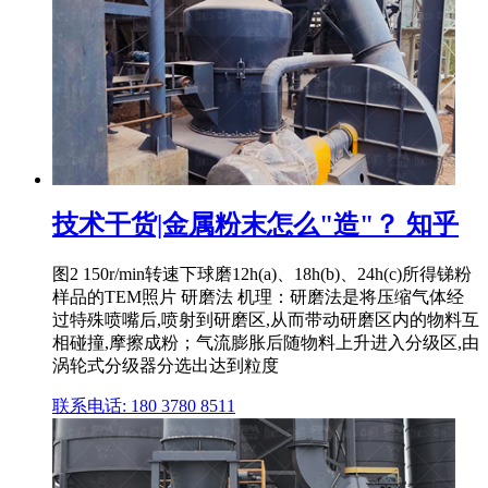
技术干货|金属粉末怎么"造"？ 知乎
图2 150r/min转速下球磨12h(a)、18h(b)、24h(c)所得锑粉
样品的TEM照片 研磨法 机理：研磨法是将压缩气体经
过特殊喷嘴后,喷射到研磨区,从而带动研磨区内的物料互
相碰撞,摩擦成粉；气流膨胀后随物料上升进入分级区,由
涡轮式分级器分选出达到粒度
联系电话: 180 3780 8511