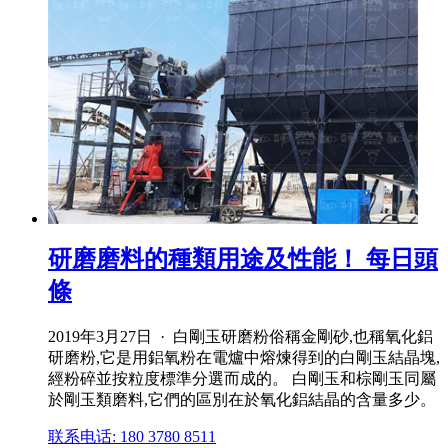
研磨磨料的種類用途及性能！ 每日頭
條
2019年3月27日 · ︎白剛玉研磨粉俗稱金剛砂,也稱氧化鋁
研磨粉,它是用鋁氧粉在電爐中熔煉得到的白剛玉結晶塊,
經粉碎並按粒度標準分選而成的。 白剛玉和棕剛玉同屬
於剛玉類磨料,它們的區別在於氧化鋁結晶的含量多少。
联系电话: 180 3780 8511