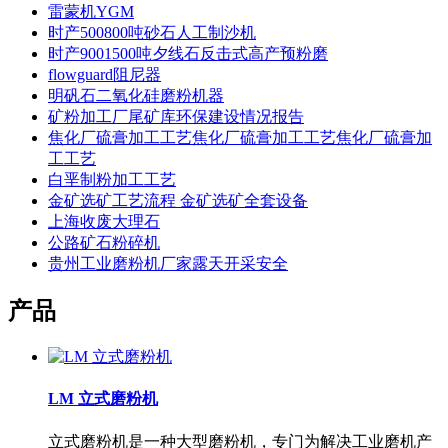
雷蒙机YGM
时产500800吨砂石人工制沙机
时产9001500吨夕线石反击式高产预粉磨
flowguard阻尼器
明矾石二氧化硅磨粉机器
矿粉加工厂尾矿库环保建设情况报告
焦化厂硫膏加工工艺焦化厂硫膏加工工艺焦化厂硫膏加
工工艺
白垩制粉加工工艺
金矿选矿工艺流程 金矿选矿全套设备
上海收废大理石
公路矿石粉碎机
贵州工业磨粉机厂家露天开采安全
产品
LM 立式磨粉机
立式磨粉机是一种大型磨粉机，专门为解决工业磨机产