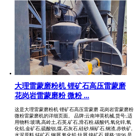
大理雷蒙磨粉机 锂矿石高压雷蒙磨
花岗岩雷蒙磨粉 微粉 ...
这是大理雷蒙磨粉机 锂矿石高压雷蒙磨 花岗岩雷蒙磨粉
微粉雷蒙磨机的详细页面。 品牌:云南坤英机械,货号:,适
用物料:玻璃,高岭土,石英,矿石,滑石粉,碳酸钙,氧化锌,氧
化铝,金矿石,硫酸钡,煤,石灰石,硅砂,铜矿石,钢渣,赤铁矿,
水泥原料,锰矿石,钢屑,氧化铅,钛屑,镍矿石,规格:3R96,是