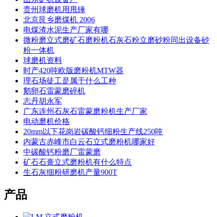
贵州球磨机用甩锤
北京艮乡磨煤机 2006
电煤渣水泥生产厂家有哪
微粉磨立式磨矿石磨粉机石灰石粉立磨砂粉同出设备砂
粉一体机
球磨机资料
时产420吨欧版磨粉机MTW器
理石场徒工是属于什么工种
鹅卵石雷蒙磨碎机
志丹胡永军
广东连州石灰石雷蒙磨粉机生产厂家
电动磨机价格
20mm以下花岗岩碳酸钙细粉生产线250吨
内蒙古赤峰市白云石立式磨粉机哪家好
中碳酸钙粉磨厂雷蒙磨
矿石石膏立式磨粉机有什么特点
生石灰细粉研磨机产量900T
产品