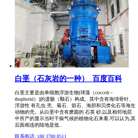
白垩（石灰岩的一种）_百度百科
白垩主要是由单细胞浮游生物[球藻（coccoli－
thophorid）]的遗骸（颗石）构成。其中含有海绵骨针、
浮游性 有孔虫 壳、菊石、箭石、海胆和贝类化石等海生
动物的壳。从白垩中含有磨圆的 石英 砂,以及相邻地层
中所产的显示当时干燥气候的植物化石来看,可以认为,其
后面相连的陆地是低 .
联系电话: 180 3780 8511