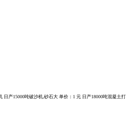
砂机 日产15000吨破沙机,砂石大 单价：1 元 日产18000吨混凝土打