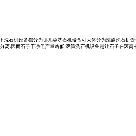
下面了解一下洗石机设备都分为哪几类洗石机设备可大体分为螺旋洗石机
离,因而石子干净但产量略低.滚筒洗石机设备是让石子在滚筒中随滚