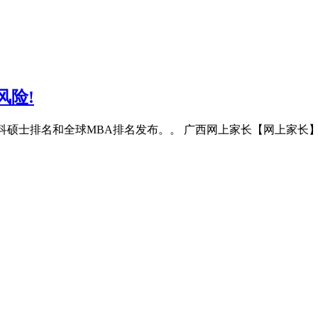
风险!
年QS商科硕士排名和全球MBA排名发布。。 广西网上家长【网上