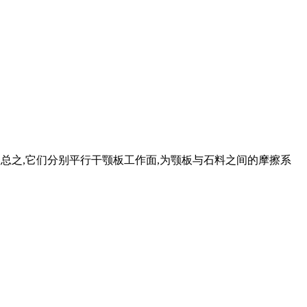
大。 总之,它们分别平行干颚板工作面,为颚板与石料之间的摩擦系