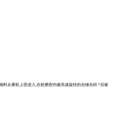
物料从磨机上部进入,在粉磨腔内被高速旋转的击锤击碎,*后被