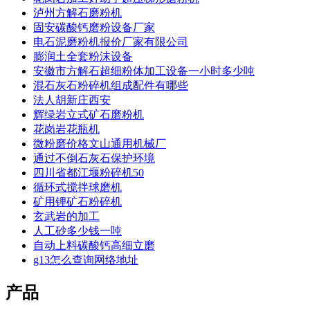
泸州方解石磨粉机
固安碳酸钙磨粉设备厂家
电石泥磨粉机报价厂家有限公司
膨润土全套粉沫设备
安徽市方解石超细粉体加工设备一小时多少吨
混石灰石粉碎机组成配件有哪些
法人胡新庄西安
辉绿岩立式矿石磨粉机
花岗岩花瓶机
微粉磨价格文山通用机械厂
通过不倒石灰石保护环境
四川省都江堰粉碎机50
循环式搅拌球磨机
矿用锂矿石粉碎机
玄武岩的加工
人工砂多少钱一吨
自动上料碳酸钙高细立磨
g13怎么查询网络地址
产品