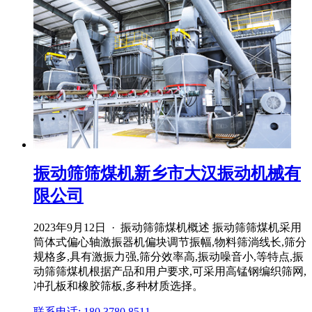
振动筛筛煤机新乡市大汉振动机械有
限公司
2023年9月12日 · 振动筛筛煤机概述 振动筛筛煤机采用
筒体式偏心轴激振器机偏块调节振幅,物料筛淌线长,筛分
规格多,具有激振力强,筛分效率高,振动噪音小,等特点,振
动筛筛煤机根据产品和用户要求,可采用高锰钢编织筛网,
冲孔板和橡胶筛板,多种材质选择。
联系电话: 180 3780 8511