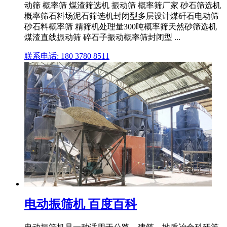
动筛 概率筛 煤渣筛选机 振动筛 概率筛厂家 砂石筛选机
概率筛石料场泥石筛选机封闭型多层设计煤矸石电动筛
砂石料概率筛 精筛机处理量300吨概率筛天然砂筛选机
煤渣直线振动筛 碎石子振动概率筛封闭型 ...
联系电话: 180 3780 8511
电动振筛机 百度百科