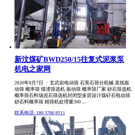
新汶煤矿BWD250/15往复式泥浆泵
机电之家网
2020年8月7日 · 玄武岩电动筛 石英石筛分机械 直线振
动筛 概率筛 煤渣筛选机 振动筛 概率筛厂家 砂石筛选机
概率筛石料场泥石筛选机封闭型多层设计煤矸石电动筛
砂石料概率筛 精筛机处理量300 ...
联系电话: 180 3780 8511