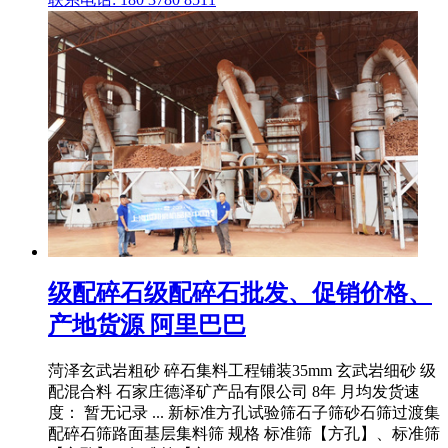
级配碎石级配碎石批发、促销价格、
产地货源 阿里巴巴
菏泽玄武岩粗砂 碎石集料工程铺装35mm 玄武岩细砂 级
配混合料 石家庄德泽矿产品有限公司 8年 月均发货速
度： 暂无记录 ... 新标准方孔试验筛石子筛砂石筛过渡集
配碎石筛路面基层集料筛 规格 标准筛【方孔】、标准筛