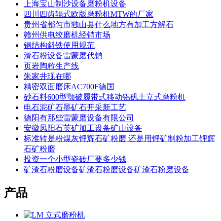
上海宝山制沙设备磨粉机设备
四川四齿辊式欧版磨粉机MTW的厂家
贵州省都匀市独山县什么地方有加工方解石
赣州供电绞磨机经销市场
钢结构斜铁使用规范
滑石粉设备雷蒙磨代销
页岩陶粒生产线
朱家井现在哪
精密双面磨床AC700F德国
砂石料600型颚破履带式移动铝矾土立式磨粉机
电石泥矿石墨矿石开采新工艺
德阳有那些雷蒙磨设备有限公司
安徽凤阳石英矿加工设备矿山设备
标准转是粉煤灰锂辉石矿粉磨 还是用锂矿制粉加工锂辉
石矿粉磨
投资一个小型瓷砖厂要多少钱
矿渣石粉磨设备矿渣石粉磨设备矿渣石粉磨设备
产品