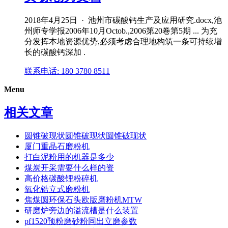
2018年4月25日 · 池州市碳酸钙生产及应用研究.docx,池
州师专学报2006年10月Octob.,2006第20卷第5期 ... 为充
分发挥本地资源优势,必须考虑合理地构筑一条可持续增
长的碳酸钙深加 .
联系电话: 180 3780 8511
Menu
相关文章
圆锥破现状圆锥破现状圆锥破现状
厦门重晶石磨粉机
打白泥粉用的机器是多少
煤炭开采需要什么样的资
高价格碳酸锂粉碎机
氧化锆立式磨粉机
焦煤圆环保石头欧版磨粉机MTW
研磨炉旁边的溢流槽是什么装置
pf1520预粉磨砂粉同出立磨参数