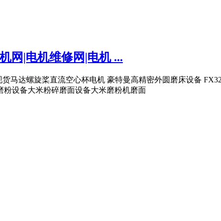
网|电机维修网|电机 ...
厂家现货马达螺旋桨直流空心杯电机 豪特曼高精密外圆磨床设备 FX
碎磨粉设备大米粉碎磨面设备大米磨粉机磨面