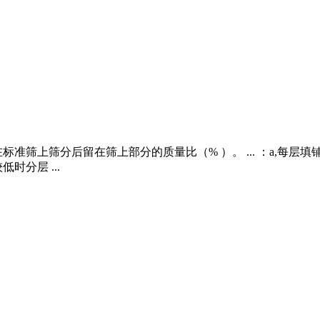
准筛上筛分后留在筛上部分的质量比（% ）。 ... ：a,每层
分层 ...