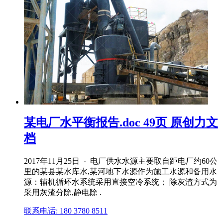
某电厂水平衡报告.doc 49页 原创力文
档
2017年11月25日 · 电厂供水水源主要取自距电厂约60公
里的某县某水库水,某河地下水源作为施工水源和备用水
源：辅机循环水系统采用直接空冷系统； 除灰渣方式为
采用灰渣分除,静电除 .
联系电话: 180 3780 8511