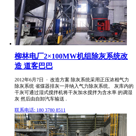
柳林电厂2×100MW机组除灰系统改
造 道客巴巴
2012年6月7日 · 改造方案 除灰系统采用正压浓相气力
除灰系统 省煤器排灰一并纳入气力除灰系统。 灰库内的
干灰可通过湿式搅拌机将干灰加水搅拌为含水率 的调湿
灰 然后由自卸汽车输送 .
联系电话: 180 3780 8511