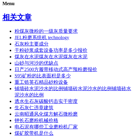
Menu
相关文章
粉煤灰微粉的一级灰质量要求
JEL粉磨系统机 technology
石灰粉主要成分
干粉砂浆成套设备功率是多少报价
煤灰在水泥煤灰在水泥煤灰在水泥
山砂与河沙的优缺点
日产2500方履带移动式高产预粉磨报价
S95矿粉的比表面积是多少
重工锆英石精品砂粉设备
铺墙砖水泥沙水的比例铺墙砖水泥沙水的比例铺墙砖水
泥沙水的比例
透水生石灰碳酸钙击实干密度
生石灰仁违章建筑
云南昭通风化煤方解石微粉磨
钾长石磨粉机械价格
电石泥有哪些工业磨粉机厂家
煤矿胶带机是什么