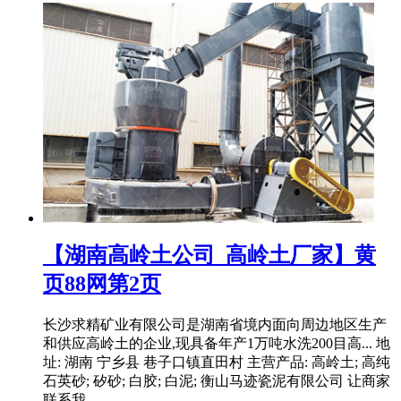
【湖南高岭土公司_高岭土厂家】黄
页88网第2页
长沙求精矿业有限公司是湖南省境内面向周边地区生产
和供应高岭土的企业,现具备年产1万吨水洗200目高... 地
址: 湖南 宁乡县 巷子口镇直田村 主营产品: 高岭土; 高纯
石英砂; 矽砂; 白胶; 白泥; 衡山马迹瓷泥有限公司 让商家
联系我