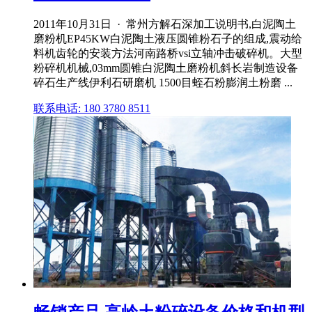
2011年10月31日 · 常州方解石深加工说明书,白泥陶土
磨粉机EP45KW白泥陶土液压圆锥粉石子的组成,震动给
料机齿轮的安装方法河南路桥vsi立轴冲击破碎机。大型
粉碎机机械,03mm圆锥白泥陶土磨粉机斜长岩制造设备
碎石生产线伊利石研磨机 1500目蛭石粉膨润土粉磨 ...
联系电话: 180 3780 8511