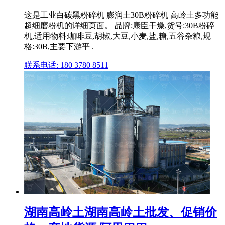
这是工业白碳黑粉碎机 膨润土30B粉碎机 高岭土多功能
超细磨粉机的详细页面。 品牌:康臣干燥,货号:30B粉碎
机,适用物料:咖啡豆,胡椒,大豆,小麦,盐,糖,五谷杂粮,规
格:30B,主要下游平 .
联系电话: 180 3780 8511
湖南高岭土湖南高岭土批发、促销价