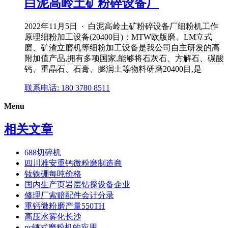
白泥高岭土矿粉碎设备厂
2022年11月5日 · 白泥高岭土矿粉碎设备厂细粉机工作
原理细粉加工设备(20400目)：MTW欧版磨、LM立式
磨、矿渣立磨机等细粉加工设备是我公司自主研发的高
附加值产品,拥有多项国家,能够将石灰石、方解石、碳酸
钙、重晶石、石膏、膨润土等物料研磨20400目,是
联系电话: 180 3780 8511
Menu
相关文章
688切碎机
四川雅安重钙微粉磨制造商
钕铁硼每吨价格
国内生产页岩层钻探设备企业
修理厂索赔配件会计分录
重钙微粉磨产量550TH
高压水雾化长沙
pc锤式磨粉机的应用