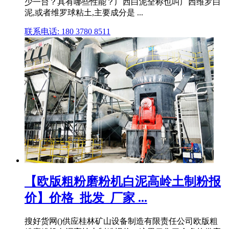
少一台？具有哪些性能？广西白泥全称也叫广西维罗白
泥,或者维罗球粘土,主要成分是 ...
联系电话: 180 3780 8511
【欧版粗粉磨粉机白泥高岭土制粉报
价】价格_批发_厂家 ...
搜好货网()供应桂林矿山设备制造有限责任公司欧版粗