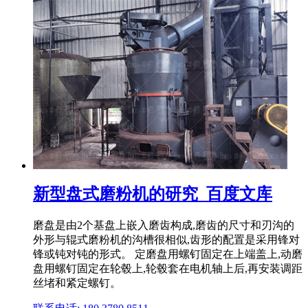
新型盘式磨粉机的研究_百度文库
磨盘是由2个基盘上嵌入磨齿构成,磨齿的尺寸和刃沟的
外形与辊式磨粉机的沟槽很相似,齿形的配置是采用锋对
锋或钝对钝的形式。 定磨盘用螺钉固定在上端盖上,动磨
盘用螺钉固定在轮毂上,轮毂套在电机轴上后,再安装调距
丝堵和紧定螺钉。