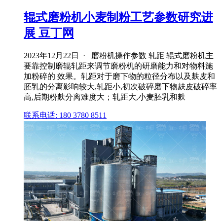
辊式磨粉机小麦制粉工艺参数研究进
展 豆丁网
2023年12月22日 · 磨粉机操作参数 轧距 辊式磨粉机主
要靠控制磨辊轧距来调节磨粉机的研磨能力和对物料施
加粉碎的 效果。轧距对于磨下物的粒径分布以及麸皮和
胚乳的分离影响较大,轧距小,初次破碎磨下物麸皮破碎率
高,后期粉麸分离难度大；轧距大,小麦胚乳和麸
联系电话: 180 3780 8511