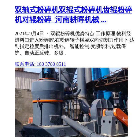
双轴式粉碎机双辊式粉碎机齿辊粉碎
机对辊粉碎_河南耕晖机械 ...
2021年9月4日 · 双辊粉碎机优势特点 工作原理:物料经
进料口进入粉碎腔,在粉碎转子横竖双向切割力作用下,达
到指定粒度后排出机外。 智能控制:变频给料,过载保
护、自动正反转、多级 .
联系电话: 180 3780 8511