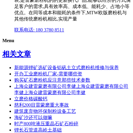
表,是雷蒙磨粉机的的更新换代产品,能够以经济的方式满
足客户的需求,具有效率高、成本低、能耗少、占地小等
优点。在同等成本和能耗的条件下,MTW欧版磨粉机与
其他传统磨粉机相比,实现产量
联系电话: 180 3780 8511
Menu
相关文章
新能源锂矿选矿设备铝矾土立式磨粉机维修与保养
开办工业磨粉机厂家-需要哪些资
购买矿石磨粉机应注意那些技术参数
上海众建雷蒙磨有限公司李健上海众建雷蒙磨有限公司
李健上海众建雷蒙磨有限公司李健
立磨价格碳酸钙
慈利200目雷蒙磨重大事故
建筑废弃物环保制粉设备工艺
海矿沙还可以做嘛
时产800吨液压重晶石矿石粉碎
锂长石管道高岭土基础