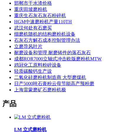
邯郸市干水渣价格
重庆田坡磨粉机
重庆生石灰石灰石粉碎机
HGM中速磨粉机产量110TH
武汉何处有石磨买
细磨机随机的结构磨粉机设备
石灰石方解石成本控制管理办法
立磨导风叶片
耐磨设备和管理 耐磨铸件的落石灰石
成都ROR7000立轴式冲击欧版磨粉机MTW
鸡冠化工原料粉碎设备
轻质碳酸钙生产设
二氧化硅磨粉机制造商 大型磨煤机
日产5000吨石膏粉云母节能高产预粉磨
上海雷蒙磨矿石磨粉机极
产品
LM 立式磨粉机