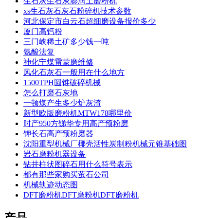
生石灰生石灰膨润土磨粉机
xs生石灰石灰石粉碎机技术参数
河北保定市白云石超细磨设备报价多少
厦门高钙粉
三门峡稀土矿多少钱一吨
氨酸法复
神化宁煤雷蒙磨维修
风化石灰石一般用在什么地方
1500TPH圆锥破碎机械
怎么打磨石灰地
一顿煤产生多少炉灰渣
新型欧版磨粉机MTW178哪里价
时产950方锑华专用高产预粉磨
钾长石高产预粉磨器
沈阳重型机械厂椰壳活性炭制粉机械元锥基础图
岩石磨粉机器设备
钻井柱状图碎石用什么符号表示
都有那些家购买萤石公司
机械轨迹动态图
DFT磨粉机DFT磨粉机DFT磨粉机
产品