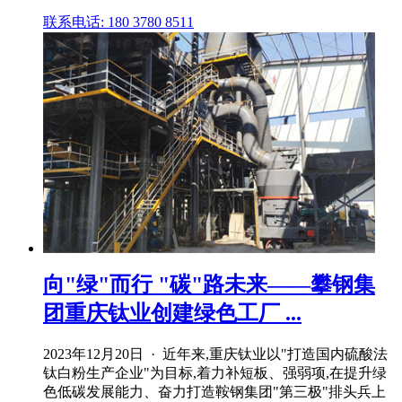
联系电话: 180 3780 8511
向"绿"而行 "碳"路未来——攀钢集
团重庆钛业创建绿色工厂 ...
2023年12月20日 · 近年来,重庆钛业以"打造国内硫酸法
钛白粉生产企业"为目标,着力补短板、强弱项,在提升绿
色低碳发展能力、奋力打造鞍钢集团"第三极"排头兵上