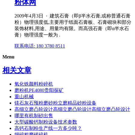
粉体网
2009年4月3日 · 建筑石膏（即β半水石膏,或称普通石膏
粉）物理强度低,主要用于纸面石膏板、石膏砌块和部分
装饰材料,用途、用量均有限。而高强石膏（即α半水石
膏）物理强度一般为 .
联系电话: 180 3780 8511
Menu
相关文章
氧化铁颜料粉碎机
磨粉机PE4080贵阳探矿
重山机械
镁石灰石预粉磨砂粉立磨精品砂粉设备
高细立磨凸轮设计高细立磨凸轮设计高细立磨凸轮设计
哪里有机制砂出售
大型碳酸钙制粉设备技术参数
高钙石制粉生产线一方多少吨？
细碎粗磨破碎机