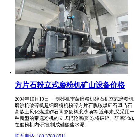
方片石粉立式磨粉机矿山设备价格
2004年10月10日 · 制砂机雷蒙磨粉机碎石机立式磨粉机
磨沙机破碎机超细磨粉机粉碎方片石脱碳煤矸石凹凸石
高龄土风化煤道砟石陶瓷废料采沙场等 近年来,又采用一
种新型的带选粉机的立式辊轮磨(图2),将破碎、研磨5％),
在磨粉机内研细,制成硅酸盐水泥。
联系电话: 180 3780 8511