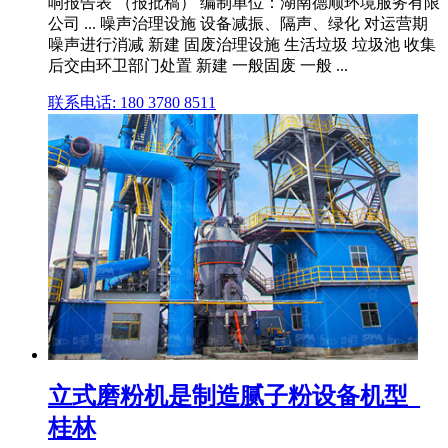
响报告表 （报批稿） 编制单位：湖南德顺环境服务有限
公司 ... 噪声治理设施 设备减振、隔声、绿化 对运营期
噪声进行消减 新建 固废治理设施 生活垃圾 垃圾池 收集
后交由环卫部门处置 新建 一般固废 一般 ...
联系电话: 180 3780 8511
立式磨粉机是制造腻子粉设备机型_
桂林