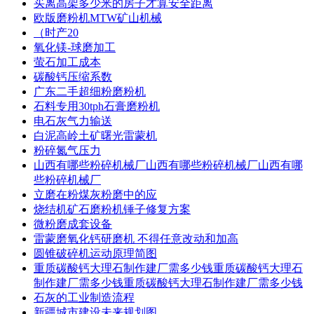
买离高架多少米的房子才算安全距离
欧版磨粉机MTW矿山机械
（时产20
氧化镁-球磨加工
萤石加工成本
碳酸钙压缩系数
广东二手超细粉磨粉机
石料专用30tph石膏磨粉机
电石灰气力输送
白泥高岭土矿曙光雷蒙机
粉碎氮气压力
山西有哪些粉碎机械厂山西有哪些粉碎机械厂山西有哪
些粉碎机械厂
立磨在粉煤灰粉磨中的应
烧结机矿石磨粉机锤子修复方案
微粉磨成套设备
雷蒙磨氧化钙研磨机 不得任意改动和加高
圆锥破碎机运动原理简图
重质碳酸钙大理石制作建厂需多少钱重质碳酸钙大理石
制作建厂需多少钱重质碳酸钙大理石制作建厂需多少钱
石灰的工业制造流程
新疆城市建设未来规划图