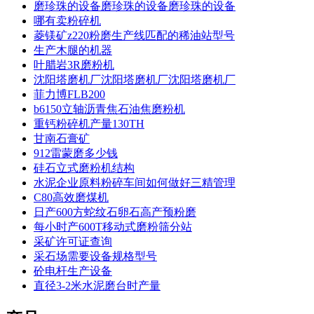
磨珍珠的设备磨珍珠的设备磨珍珠的设备
哪有卖粉碎机
菱镁矿z220粉磨生产线匹配的稀油站型号
生产木腿的机器
叶腊岩3R磨粉机
沈阳塔磨机厂沈阳塔磨机厂沈阳塔磨机厂
菲力博FLB200
b6150立轴沥青焦石油焦磨粉机
重钙粉碎机产量130TH
甘南石膏矿
912雷蒙磨多少钱
硅石立式磨粉机结构
水泥企业原料粉碎车间如何做好三精管理
C80高效磨煤机
日产600方蛇纹石卵石高产预粉磨
每小时产600T移动式磨粉筛分站
采矿许可证查询
采石场需要设备规格型号
砼电杆生产设备
直径3-2米水泥磨台时产量