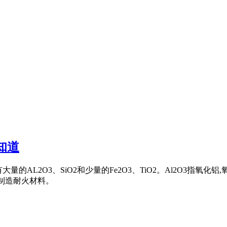
知道
大量的AL2O3、SiO2和少量的Fe2O3、TiO2。Al2O3指氧
于制造耐火材料。