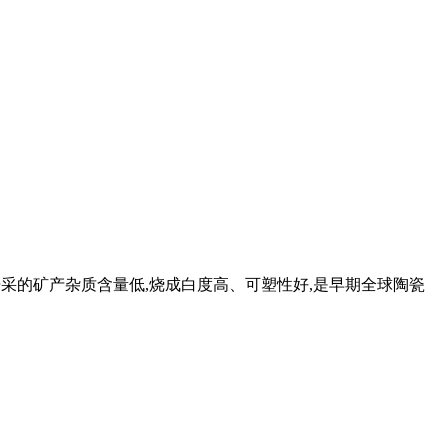
,其 开采的矿产杂质含量低,烧成白度高、可塑性好,是早期全球陶瓷