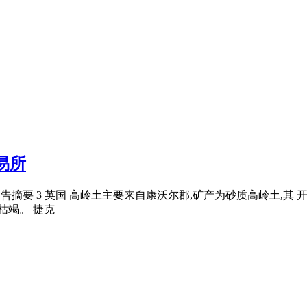
易所
年年度报告摘要 3 英国 高岭土主要来自康沃尔郡,矿产为砂质高岭土
枯竭。 捷克