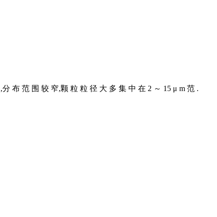
围 较 窄,颗 粒 粒 径 大 多 集 中 在 2 ～ 15 μ m 范 .