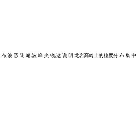
形 陡 峭,波 峰 尖 锐,这 说 明 龙岩高岭土的粒度分 布 集 中,分 布 范 