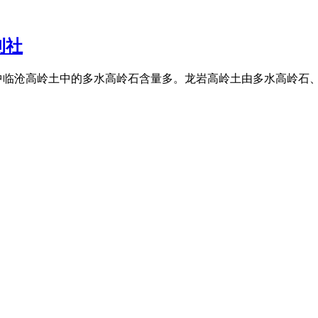
刊社
中临沧高岭土中的多水高岭石含量多。龙岩高岭土由多水高岭石、