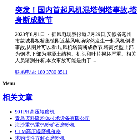
突发！国内首起风机混塔倒塔事故,塔
身断成数节
2023年8月1日 · 据风电观察报道,7月29日,安徽省毫州
市蒙城县板桥集镇附近某风电场突然发生一起风机倒塔
事故,从图片可以看出,风机塔筒断成数节,塔筒类型上部
为钢塔,下部为混凝土结构。机头和叶片损坏严重。相关
人员猜测分析,本次事故可能是由于 ...
联系电话: 180 3780 8511
Menu
相关文章
90TPH高压辊磨机
青岛迈科隆粉体技术设备有限公司
海沙重钙重钙粉矿石磨粉机
CLM高压辊磨机价格
求购惯性方解石磨粉机