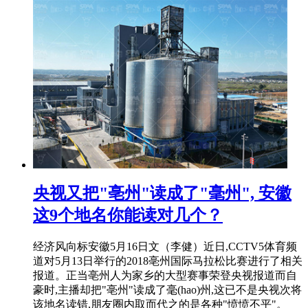
央视又把"亳州"读成了"毫州", 安徽
这9个地名你能读对几个？
经济风向标安徽5月16日文（李健）近日,CCTV5体育频
道对5月13日举行的2018亳州国际马拉松比赛进行了相关
报道。正当亳州人为家乡的大型赛事荣登央视报道而自
豪时,主播却把"亳州"读成了毫(hao)州,这已不是央视次将
该地名读错,朋友圈内取而代之的是各种"愤愤不平"。