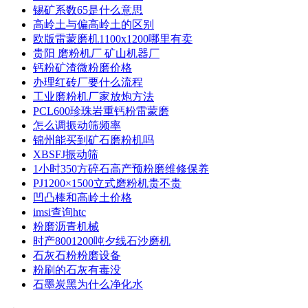
锡矿系数65是什么意思
高岭土与偏高岭土的区别
欧版雷蒙磨机1100x1200哪里有卖
贵阳 磨粉机厂 矿山机器厂
钙粉矿渣微粉磨价格
办理红砖厂要什么流程
工业磨粉机厂家放炮方法
PCL600珍珠岩重钙粉雷蒙磨
怎么调振动筛频率
锦州能买到矿石磨粉机吗
XBSFJ振动筛
1小时350方碎石高产预粉磨维修保养
PJ1200×1500立式磨粉机贵不贵
凹凸棒和高岭土价格
imsi查询htc
粉磨沥青机械
时产8001200吨夕线石沙磨机
石灰石粉粉磨设备
粉刷的石灰有毒没
石墨炭黑为什么净化水