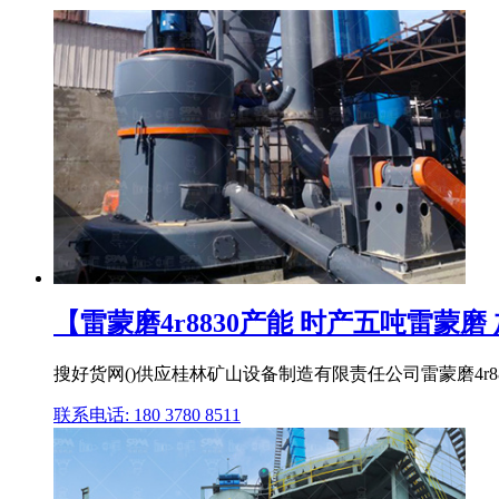
【雷蒙磨4r8830产能 时产五吨雷蒙磨 
搜好货网()供应桂林矿山设备制造有限责任公司雷蒙磨4r8
联系电话: 180 3780 8511