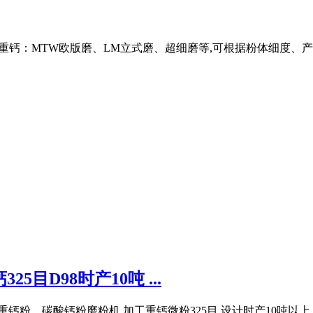
来加工重钙：MTW欧版磨、LM立式磨、超细磨等,可根据粉体细度、
5目D98时产10吨 ...
700重钙粉、碳酸钙粉磨粉机,加工重钙微粉325目,设计时产10吨以