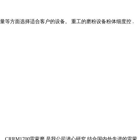
产量等方面选择适合客户的设备。 重工的磨粉设备粉体细度控 .
上。 CRRM1700雷蒙磨,是我公司潜心研究,结合国内外先进的雷蒙