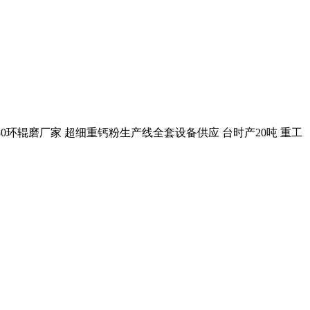
880环辊磨厂家 超细重钙粉生产线全套设备供应 台时产20吨 重工