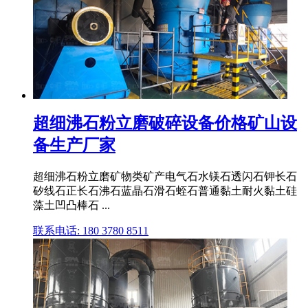
超细沸石粉立磨破碎设备价格矿山设
备生产厂家
超细沸石粉立磨矿物类矿产电气石水镁石透闪石钾长石
矽线石正长石沸石蓝晶石滑石蛭石普通黏土耐火黏土硅
藻土凹凸棒石 ...
联系电话: 180 3780 8511